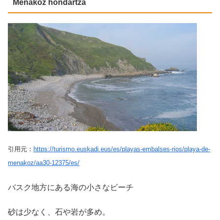
Meñakoz hondartza
引用元：
https://turismo.euskadi.eus/es/playas-embalses-rios/playa-de-
menakoz/aa30-12375/es/
バスク地方にある海の小さなビーチ
砂は少なく、石や岩が多め。