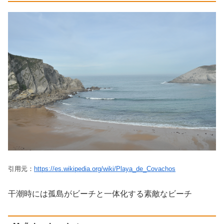
引用元：
https://es.wikipedia.org/wiki/Playa_de_Covachos
干潮時には孤島がビーチと一体化する素敵なビーチ