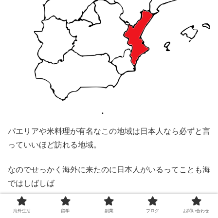
パエリアや米料理が有名なこの地域は日本人なら必ずと言
っていいほど訪れる地域。
なのでせっかく海外に来たのに日本人がいるってことも海
ではしばしば
しかし、ヌーディストビーチなら日本人が少ない海が
海外生活
留学
副業
ブログ
お問い合わせ