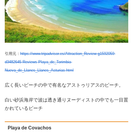
引用元：
https://www.tripadvisor.es/Attraction_Review-g1592059-
d3482645-Reviews-Playa_de_Torimbia-
Nueva_de_Llanes_Llanes_Asturias.html
広く長いビーチの中で有名なアストゥリアスのビーチ。
白い砂浜海岸で波は透き通りヌーディストの中でも一目置
かれているビーチ
Playa de Covachos